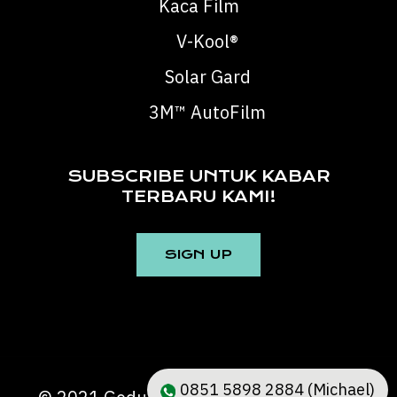
Kaca Film
V-Kool®
Solar Gard
3M™ AutoFilm
SUBSCRIBE UNTUK KABAR
TERBARU KAMI!
0851 5898 2884 (Michael)